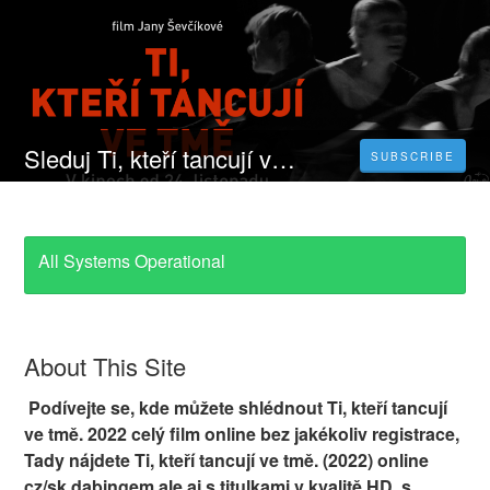
Sleduj Ti, kteří tancují ve tmě - Celý Film Online 2022 Česky CZ DABING HD
SUBSCRIBE
All Systems Operational
About This Site
Podívejte se, kde můžete shlédnout Ti, kteří tancují
ve tmě. 2022 celý film online bez jakékoliv registrace,
Tady nájdete Ti, kteří tancují ve tmě. (2022) online
cz/sk dabingem ale aj s titulkami v kvalitě HD, s