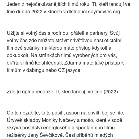
Jeden z nejočekávanějších filmů roku, Ti, kteří tancují ve
tmě dubna 2022 v kinech v distribuci spymovies.org
Užijte si volný čas s rodinou, přáteli a partnery. Svůj
volný čas zde můžete strávit návštěvou naší oficiální
filmové stránky, na kterou máte přístup kdykoli a
odkudkoli. Na stránkách filmů vyrobených pro vás,
ek*rtuk filmů ke shlédnutí. Zdarma máte také přístup k
filmům v dabingu nebo CZ jazyce.
Zde je úplná recenze Ti, kteří tancují ve tmě (2022)
Co tě nezabije, to tě posílí, aspoň na chvíli, boj se nic.
Úryvek skladby Moniky Načevy a motto, které v sobě
skrývá poselství energického a spontánního filmu
režisérky Jany Ševčíkové. Šest příběhů mladých